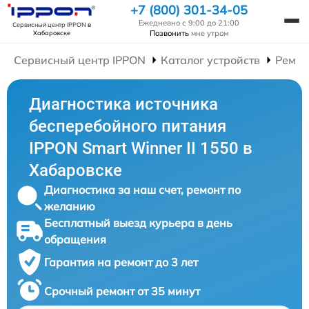
+7 (800) 301-34-05
Ежедневно с 9:00 до 21:00
Сервисный центр IPPON
в
Позвонить
мне утром
Хабаровске
Сервисный центр IPPON
Каталог устройств
Ремон
Диагностика источника
бесперебойного питания
IPPON Smart Winner II 1550 в
Хабаровске
Диагностика за наш счет, ремонт по
желанию
Бесплатный выезд курьера в день
обращения
Гарантия на ремонт до 3 лет
Срочный ремонт от 35 минут