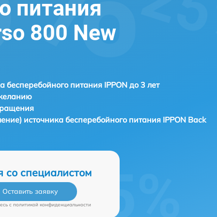
о питания
rso 800 New
а бесперебойного питания IPPON до 3 лет
 желанию
бращения
ление) источника бесперебойного питания
IPPON Back
я со специалистом
Оставить заявку
есь c
политикой конфиденциальности